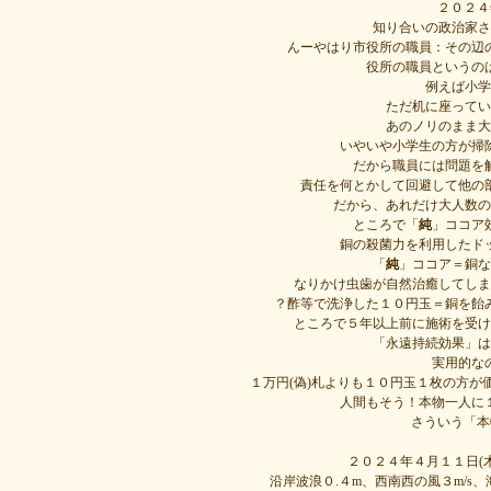
２０２４
知り合いの政治家さ
んーやはり市役所の職員：その辺
役所の職員というの
例えば小学
ただ机に座ってい
あのノリのまま大
いやいや小学生の方が掃
だから職員には問題を
責任を何とかして回避して他の
だから、あれだけ大人数の
ところで「
純
」ココア
銅の殺菌力を利用したド
「
純
」ココア＝銅な
なりかけ虫歯が自然治癒してしま
？酢等で洗浄した１０円玉＝銅を飴
ところで５年以上前に施術を受け
「永遠持続効果」は
実用的な
１万円(偽)札よりも１０円玉１枚の方
人間もそう！本物一人に
さういう「本
２０２４年４月１１日(
沿岸波浪０.４m、西南西の風３m/s