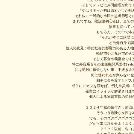
そしてテレビに岸田総理が出て
「やはり困った時は政府だけが頼
それ位に一般的な市民の思考形態と
あれですね、陰謀論初心者は、全ての
物事を調べてい
もちろん、その中で本
「それが本当に陰謀に
と自分自身で調
他人の意見：特に社会的影響力のある人物
輪島市や北九州市の火
そして募金や義援金です
特に外資系＆その出先機関系団体(Yahoo,ｿﾌ
には絶対に送金しない事！中抜き＆
何に使われるか判らない金
相手に金を渡すとピス
相手にミカンを渡せば、例え被災者に
確実にイライラが解消されま
個人による物資支援の受付
２０２４年始の気付き：前回
そういう危険な女性は
でも、そのゴクゴクゴクゴ
だから常に注意せよ！よく
？？？？以前、告白