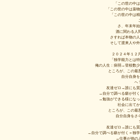
「この世の中は
「この世の中は薬物
「この世の中は精
さ、年末年始
酒に関わる人
さすれば本物の人
そして渡来人や外
２０２４年１２
「独学能力とは特
俺の人生：病弱→登校数少
ところが、この最
自分自身を
ヘ
友達ゼロ→誰にも質
→自分で調べる癖が付く
→勉強ができる様になっ
社会に出てか
ところが、この最
自分自身をさ
友達ゼロ→誰にも質
→自分で調べる癖が付く＝独学
→仕事が他の