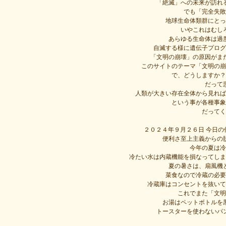
「絶滅」への未来が訪れ
でも「完全失敗
地球生命体類群にとっ
いやこれはむし
あらゆる生命体は過
自滅する様に遺伝子プログ
「文明の崩壊」の原因がま
このサイトのテーマ「文明の崩
で、どうしますか？
だって
人類が大きい存在全体から見れば
という事が各種事象
だってく
２０２４年９月２６日 今日
便利さ至上主義からの
今年の夏は冷
冷たい水は内蔵機能を損なってしま
夏の暑さは、扇風機
菜食なので冷蔵の必要
冷蔵庫はコンセントを抜いて
これでまた「文明
お湯はペットボトルを
トースターを使わないパ