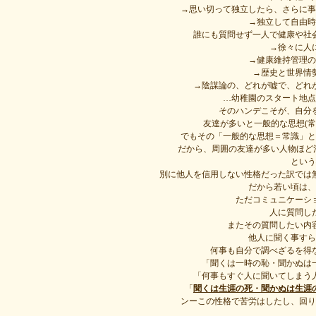
→思い切って独立したら、さらに事
→独立して自由時
誰にも質問せず一人で健康や社
→徐々に人
→健康維持管理の
→歴史と世界情
→陰謀論の、どれが嘘で、どれ
…幼稚園のスタート地点
そのハンデこそが、自分
友達が多いと一般的な思想(
でもその「一般的な思想＝常識」と
だから、周囲の友達が多い人物ほど
という
別に他人を信用しない性格だった訳では
だから若い頃は、
ただコミュニケーシ
人に質問し
またその質問したい内
他人に聞く事すら
何事も自分で調べざるを得
「聞くは一時の恥・聞かぬは
「何事もすぐ人に聞いてしまう
「
聞くは生涯の死・聞かぬは生涯
ンーこの性格で苦労はしたし、回り