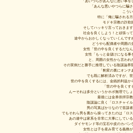
「あいつらがあんなに悪い事を
「あんな悪いやつらに騙さ
こうい
特に「俺に騙される方
モドキ宗教の詐欺
そしてハッキリ言っておきます
社会を良くしよう！と頑張って
途中からおかしくなっていくんです
どうやら配偶者や周囲の
女性「世の中を良くするだなん
女性「もっと金儲けになる事
と、周囲の女性から言われ
その実例だと勝手に推理している陰謀論界隈の
「豹変の裏にオンナ
でも既に解析済みですが、世
世の中を良くするには、金銭的利益か
「世の中を良くす
んーそれは多分というかホボ無理でしょ
最後には金券崇拝宗教
陰謀論に良く「ロスチャイル
男の写真ばかりなので首謀者
でもそれら男を裏から操ってきたのは「ロス
あの連中は家系を非常に大事にしている
ダイヤモンド等の宝石や皮のカバン
女性とは子を産み育てる義務が