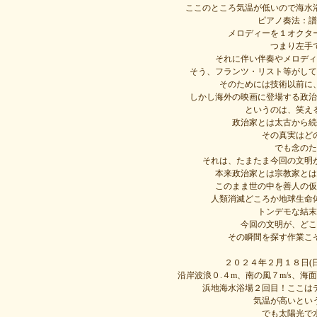
ここのところ気温が低いので海水
ピアノ奏法：譜
メロディーを１オクタ
つまり左手
それに伴い伴奏やメロディ
そう、フランツ・リスト等がして
そのためには技術以前に
しかし海外の映画に登場する政治
というのは、笑え
政治家とは太古から続
その真実はど
でも念のた
それは、たまたま今回の文明
本来政治家とは宗教家とは
このまま世の中を善人の仮
人類消滅どころか地球生命
トンデモな結末
今回の文明が、どこ
その瞬間を探す作業こ
２０２４年２月１８日(
沿岸波浪０.４m、南の風７m/s、海
浜地海水浴場２回目！ここは
気温が高いとい
でも太陽光で