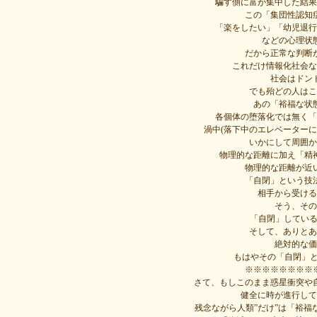
騙す側に富が集中した結果
この「集団性認知
「楽をしたい」「幼児退行
などの心理状
だから正常な判断
これだけ情報化社会な
社会はドン
でも殆どの人はこ
あの「裕福な状
各個体の堕落化では無く「
渦中(落下中のエレベーター
いかにして周囲か
物理的な距離に加え「精
物理的な距離が近
「自閉」という技
相手から受ける
そう、その
「自閉」している
そして、ありとあ
絶対的な価
もはやその「自閉」と
※※※※※※※※
さて、もしこのまま惑星衝突や
健全に時が進行して
残念ながら人類”だけ”は「裕