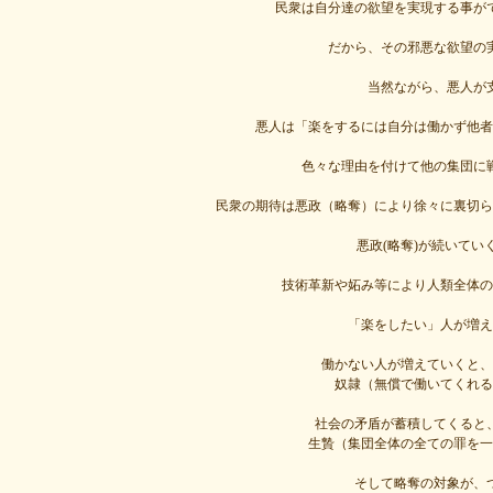
民衆は自分達の欲望を実現する事が
だから、その邪悪な欲望の
当然ながら、悪人が
悪人は「楽をするには自分は働かず他者
色々な理由を付けて他の集団に
民衆の期待は悪政（略奪）により徐々に裏切ら
悪政(略奪)が続いて
技術革新や妬み等により人類全体の
「楽をしたい」人が増え
働かない人が増えていくと、
奴隷（無償で働いてくれる
社会の矛盾が蓄積してくると
生贄（集団全体の全ての罪を一
そして略奪の対象が、