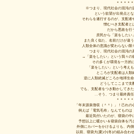
＊＊＊＊＊
※つまり、現代社会の混沌の
という欲望が出発点とな
それらを遂行するのが、支配者
憎むべき支配者と
だから悪政を行
庶民から「楽をしたい
また良く似た、名前だけが違う
人類全体の意識が変わらない限
つまり、現代社会の混沌の
→「楽をしたい」という我々の
その多くが環境を一方的に
「楽をしたい」という考えも
ところが支配者は人類
逆に人類絶滅どころか地球生命
どうしてここまで支
でも、支配者をつき動かしてきた
…そう、つまり最終責任
＊＊＊＊＊
「年末源泉徴収（＾＾）」！己れの
例えば「電気毛布」なんてものは
最近気付いたのが、寝袋の中
予想以上に暖かい＆寝袋自体を汚
外側にカバーをかけるよりも、内側
以前、寝袋大(夏)小(冬)の組み合