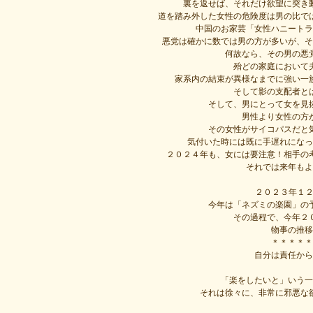
裏を返せば、それだけ欲望に突き
道を踏み外した女性の危険度は男の比で
中国のお家芸「女性ハニートラ
悪党は確かに数では男の方が多いが、そ
何故なら、その男の悪
殆どの家庭において
家系内の結束が異様なまでに強い一
そして影の支配者と
そして、男にとって女を見
男性より女性の方
その女性がサイコパスだと
気付いた時には既に手遅れになっ
２０２４年も、女には要注意！相手の
それでは来年もよ
２０２３年１２
今年は「ネズミの楽園」の
その過程で、今年２
物事の推移
＊＊＊＊＊
自分は責任から
「楽をしたいと」いう一
それは徐々に、非常に邪悪な