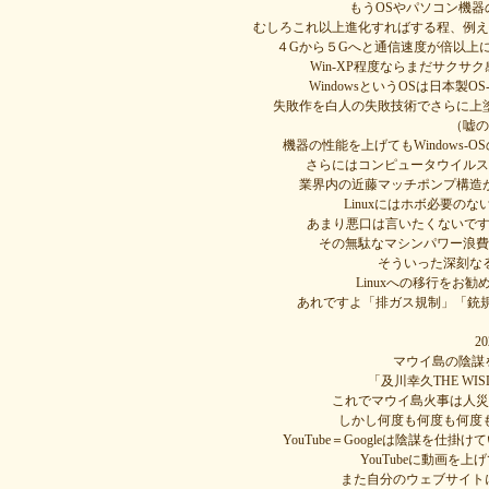
もうOSやパソコン機
むしろこれ以上進化すればする程、例え
４Gから５Gへと通信速度が倍以上
Win-XP程度ならまだサク
WindowsというOSは日本製
失敗作を白人の失敗技術でさらに上
（嘘の
機器の性能を上げてもWindows
さらにはコンピュータウイルス
業界内の近藤マッチポンプ構造
Linuxにはホボ必要のな
あまり悪口は言いたくないですが
その無駄なマシンパワー浪費
そういった深刻な
Linuxへの移行をお
あれですよ「排ガス規制」「銃
2
マウイ島の陰謀を
「及川幸久THE WI
これでマウイ島火事は人災
しかし何度も何度も何度
YouTube＝Googleは陰謀を
YouTubeに動画を
また自分のウェブサイトに