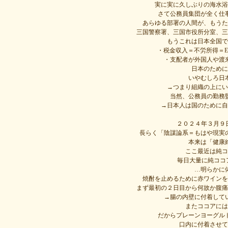
実に実に久しぶりの海水浴
さて公務員集団が全く仕
あらゆる部署の人間が、もうた
三国警察署、三国市役所分室、三
もうこれは日本全国で
・税金収入＝不労所得＝Eas
・支配者が外国人や渡
日本のために
いやむしろ日本
→つまり組織の上にい
当然、公務員の勤務
→日本人は国のために自
２０２４年３月９日
長らく「陰謀論系＝もはや現実
本来は「健康
ここ最近は純コ
毎日大量に純ココ
…明らかに
焼酎を止めるために赤ワインを
まず最初の２日目から何故か腹痛
→腸の内壁に付着して
またココアには
だからプレーンヨーグル
口内に付着させて