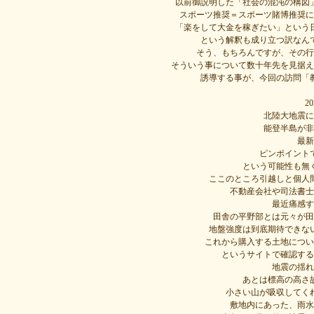
以前御説明した「社会の混沌の構図
スポーツ推奨＝スポーツ賭博推奨に
「楽をして大金を稼ぎたい」という
という解釈も成り立つ訳なん
そう、もちろんですが、その行
そういう事について数十年先を見据え
誘導する事が、今回の訪問「
2
北陸大地震に
能登半島が非
最新
ピンポイント
という可能性も無
ここのところ引越しと個人
不動産会社や司法書士
最近痛感す
田舎の平野部とは元々が田
地盤強度は到底期待できな
これから購入する土地につい
というサイトで確認する
地震の揺れ
あとは標高の高さ
小さい山が吸収してく
敷地内にあった、雨水