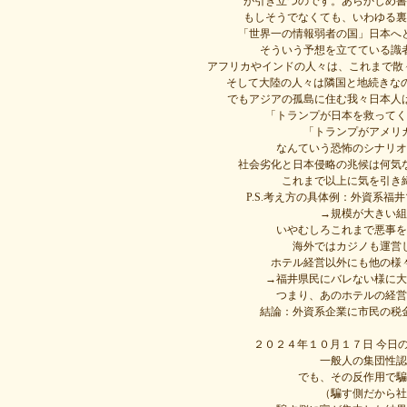
が引き立つのです。あらかじめ書
もしそうでなくても、いわゆる裏
「世界一の情報弱者の国」日本へ
そういう予想を立てている識
アフリカやインドの人々は、これまで散
そして大陸の人々は隣国と地続きな
でもアジアの孤島に住む我々日本人
「トランプが日本を救ってく
「トランプがアメリ
なんていう恐怖のシナリオ
社会劣化と日本侵略の兆候は何気
これまで以上に気を引き
P.S.考え方の具体例：外資系
→規模が大きい組
いやむしろこれまで悪事を
海外ではカジノも運営
ホテル経営以外にも他の様
→福井県民にバレない様に大
つまり、あのホテルの経営
結論：外資系企業に市民の税
２０２４年１０月１７日 今日
一般人の集団性認
でも、その反作用で騙
（騙す側だから社