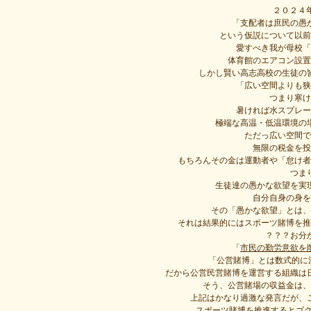
２０２４
「支配者は庶民の愚
という仮説について以前
愛すべき我が母校「
体育館のエアコン設置
しかし賢い高志高校の生徒の
「広い空間よりも狭
つまり寒け
暑ければ水スプレー
極端な高温・低温環境の
ただっ広い空間で
無限の税金を投
もちろんその金は運動者や「怠け者
つま
生徒達の愚かな欲望を実
自分自身の身を
その「愚かな欲望」とは、
それは結果的にはスポーツ賭博を推
？？？お分
「
市民の勤労意欲を
「公営賭博」とは数式的に
だから公営民営賭博を運営する組織は
そう、公営賭場の収益金は、
上記はかなり過激な発言だが、
スポーツ賭博を推進するとゴク