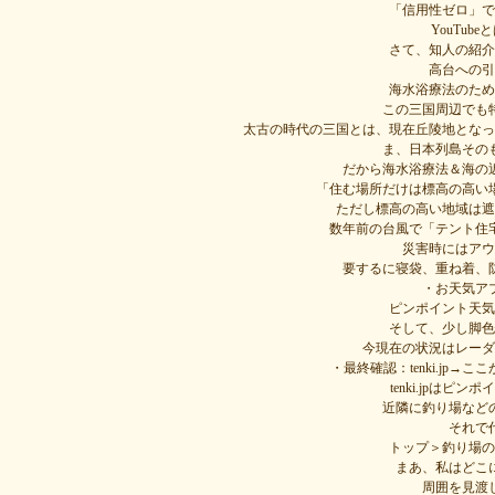
「信用性ゼロ」で
YouTu
さて、知人の紹介
高台への引
海水浴療法のため
この三国周辺でも
太古の時代の三国とは、現在丘陵地となっ
ま、日本列島その
だから海水浴療法＆海の
「住む場所だけは標高の高い
ただし標高の高い地域は遮
数年前の台風で「テント住
災害時にはアウ
要するに寝袋、重ね着、
・お天気ア
ピンポイント天気
そして、少し脚色
今現在の状況はレーダ
・最終確認：tenki.jp
tenki.jpは
近隣に釣り場など
それで
トップ＞釣り場の
まあ、私はどこ
周囲を見渡