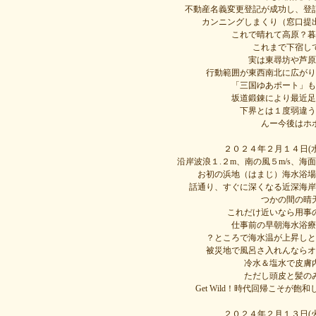
不動産名義変更登記が成功し、登
カンニングしまくり（窓口提
これで晴れて高原？暮
これまで下宿し
実は東尋坊や芦原
行動範囲が東西南北に広がり
「三国ゆあポート」も
坂道鍛錬により最近足
下界とは１度弱違う
んー今後はホ
２０２４年２月１４日(
沿岸波浪１.２m、南の風５m/s、海
お初の浜地（はまじ）海水浴場
話通り、すぐに深くなる近深海岸
つかの間の晴
これだけ近いなら用事
仕事前の早朝海水浴療
？ところで海水温が上昇しと
被災地で風呂さ入れんならオ
冷水＆塩水で皮膚
ただし頭皮と髪の
Get Wild！時代回帰こそが
２０２４年２月１３日(