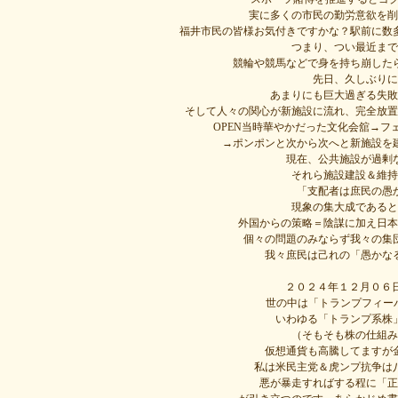
実に多くの市民の勤労意欲を削
福井市民の皆様お気付きですかな？駅前に数
つまり、つい最近まで
競輪や競馬などで身を持ち崩した
先日、久しぶりに
あまりにも巨大過ぎる失敗
そして人々の関心が新施設に流れ、完全放置
OPEN当時華やかだった文化会舘→
→ポンポンと次から次へと新施設を
現在、公共施設が過剰
それら施設建設＆維持
「支配者は庶民の愚
現象の集大成であると
外国からの策略＝陰謀に加え日本
個々の問題のみならず我々の集
我々庶民は己れの「愚かな
２０２４年１２月０６
世の中は「トランプフィーバ
いわゆる「トランプ系株
（そもそも株の仕組み
仮想通貨も高騰してますが
私は米民主党＆虎ンプ抗争は
悪が暴走すればする程に「正