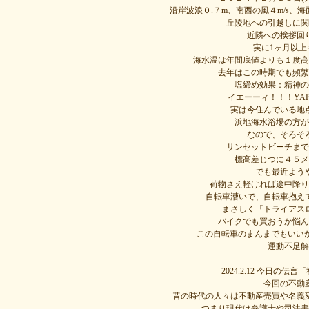
沿岸波浪０.７m、南西の風４m/s、
丘陵地への引越しに関
近隣への挨拶回
実に1ヶ月以
海水温は年間底値よりも１度高
去年はこの時期でも頻繁
塩締め効果：精神の
イエーーィ！！！YA
実は今住んでいる地
浜地海水浴場の方が
なので、そろそ
サンセットビーチまで
標高差じつに４５メ
でも最近よう
荷物さえ軽ければ途中降り
自転車漕いで、自転車抱え
まさしく「トライアス
バイクでも買おうか悩ん
この自転車のまんまでもいい
運動不足解
2024.2.12 今日
今回の不動
昔の時代の人々は不動産売買や名義
つまり現代は弁護士や司法書士