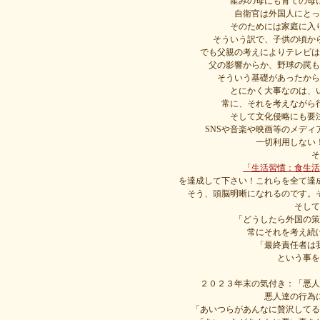
産みの母にも育ての母
自衛官は外国人にとっ
そのためには家庭に入
そういう訳で、子供の頃か
でも父親の考えによりテレビは
父の影響からか、野球の罠も
そういう基礎があったから
とにかく大事なのは、
常に、それを考えながら
そして文化侵略にも要
SNSや音楽や映画等のメデ
一切利用しない
そ
「生活習慣：食生活
を達成して下さい！これらを全て達
そう、頭脳明晰になれるのです。
そして
「どうしたら外国の策
常にそれを考え続
「最終責任者は
という事を
２０２３年末の気付き：「悪人
悪人達の行為
「あいつらがあんなに贅沢してる