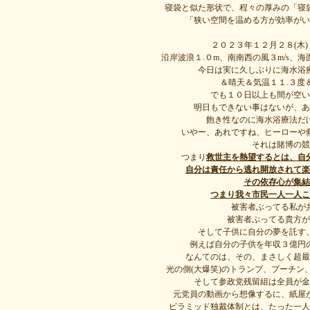
寝袋と似た形状で、程々の厚みの「寝
「狭い空間を温める方が効率がい
２０２３年１２月２８(木
沿岸波浪１.０m、南南西の風３m/s、
今日は実に久しぶりに海水浴
＆晴天＆気温１１.３度
でも１０日以上も間が空い
明日もできない事はないが、あ
飽き性なのに海水浴療法だ
いやー、あれですね、ヒーローや
それは賭博の競
つまり
救世主を熱望するとは、自
自分は責任から逃れ開放されて楽
その依存心が集結
つまり我々市民一人一人こ
被害者ぶってる私が
被害者ぶってる貴方が
そして子供に自分の夢を託す
例えば自分の子供を年収３億円
なんてのは、その、まさしく超最
光の側(大爆笑)のトランプ、プーチ
そして参政党残留組は全員が金
元党員の動画から想像するに、紙屋
ピラミッド独裁体制とは、たった一人