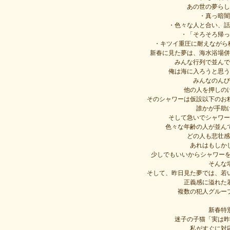
あの世の夢らし
・真っ暗闇
・色々な人と合い、話
・「そろそろ帰っ
・キツイ重圧に耐えながら
新春に見た夢は、海水浴場併
みんな行列で並んで
俺は海に入ろうと思う
みんなのんび
他の人を押しの
そのシャワーは仮設以下のお
誰かが手助
そして急いでシャワー
色々な年齢の人が並ん
どの人も悲壮感
あれはもしか
少しでもいいからシャワーを
そんな
そして、昨日見た夢では、若
正義感に溢れた
複数の犯人グルー
新春特
迷子の子猫「実は昨
私がすぐに対