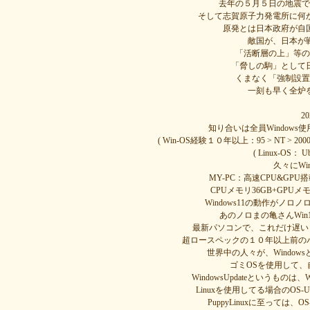
去年の５月５日の地震で
そして志賀原子力発電所に何
原発とは日本政府が自
敵国が、日本が
「活断層の上」等の
「脅しの駒」として
くまなく「強制設置
一刻も早く全炉
2
知り合いは全員Windows
( Win-OS経験１０年以上：95 > NT > 2000 >
( Linux-OS： Ub
久々にWi
MY-PC：高速CPU&GPU搭載, 
CPUメモリ36GB+GP
Windows11の動作がノロノ
あのノロまの亀さんWin
最新パソコンで、これだけ遅い
超ロースペックの１０年以上前のパソコン
世界中の人々が、Windo
ゴミOSを使用して
WindowsUpdateというもの
Linuxを使用してる場合のOS-U
PuppyLinuxに至っては