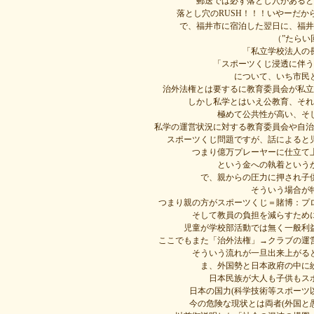
郵送では必ず落とし穴があると
落とし穴のRUSH！！！いやーだ
で、福井市に宿泊した翌日に、福井
（”たらい
「私立学校法人の
「スポーツくじ浸透に伴う
について、いち市民
治外法権とは要するに教育委員会が私立
しかし私学とはいえ公教育、それ
極めて公共性が高い、そ
私学の運営状況に対する教育委員会や自治
スポーツくじ問題ですが、話によると
つまり億万プレーヤーに仕立て
という金への執着という
で、親からの圧力に押され子
そういう場合が
つまり親の方がスポーツくじ＝賭博：プ
そして教員の負担を減らすため
児童が学校部活動では無く一般利
ここでもまた「治外法権」→クラブの運
そういう流れが一旦出来上がる
ま、外国勢と日本政府の中に
日本民族が大人も子供もス
日本の国力(科学技術等スポーツ
今の危険な現状とは両者(外国と