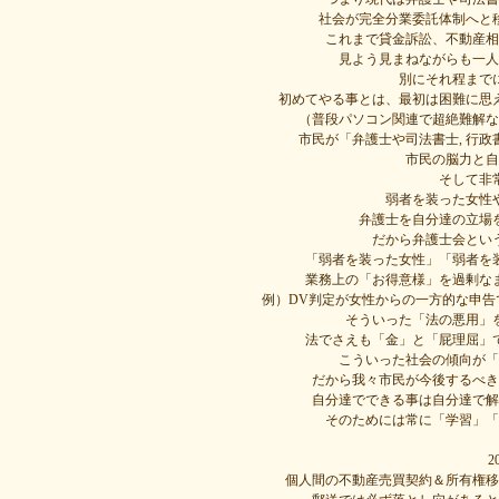
社会が完全分業委託体制へと
これまで貸金訴訟、不動産相
見よう見まねながらも一人
別にそれ程まで
初めてやる事とは、最初は困難に思
（普段パソコン関連で超絶難解な
市民が「弁護士や司法書士, 行政
市民の脳力と自
そして非
弱者を装った女性
弁護士を自分達の立場
だから弁護士会とい
「弱者を装った女性」「弱者を
業務上の「お得意様」を過剰な
例）DV判定が女性からの一方的な申
そういった「法の悪用」
法でさえも「金」と「屁理屈」
こういった社会の傾向が「
だから我々市民が今後するべき
自分達でできる事は自分達で解
そのためには常に「学習」「
2
個人間の不動産売買契約＆所有権移