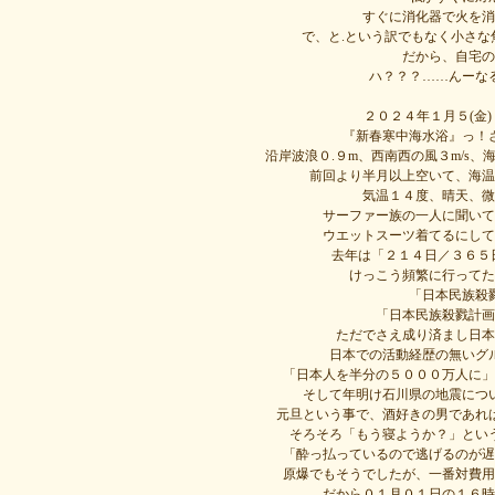
すぐに消化器で火を消
で、と.という訳でもなく小さ
だから、自宅の
ハ？？？……んーな
２０２４年１月５(金
『新春寒中海水浴』っ！
沿岸波浪０.９m、西南西の風３m/s
前回より半月以上空いて、海温
気温１４度、晴天、微
サーファー族の一人に聞いて
ウエットスーツ着てるにしても、
去年は「２１４日／３６５日」＝
けっこう頻繁に行ってた
「日本民族殺
「日本民族殺戮計画
ただでさえ成り済まし日本
日本での活動経歴の無いグ
「日本人を半分の５０００万人に」
そして年明け石川県の地震につ
元旦という事で、酒好きの男であれ
そろそろ「もう寝ようか？」とい
「酔っ払っているので逃げるのが遅
原爆でもそうでしたが、一番対費用
だから０１月０１日の１６時