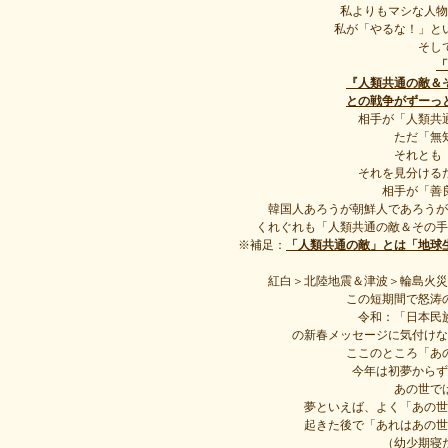
私よりもマシな人物
私が「やるな！」と
そし
「
『人類共通の敵＆
との戦争がずーっ
相手が「人類共
ただ「無
それとも
それを見分ける
相手が「善
韓国人あろうが朝鮮人であろうが
くれぐれも「人類共通の敵＆その手
※補足：
「人類共通の敵」とは「地球
紅白＞北陸地震＆津波＞輪島火災
この短期間で怒涛
令和：「日本民
の新春メッセージに気付けな
ここのところ「あ
今年は初夢からず
あの世で
夢といえば、よく「あの世
起きた後で「あれはあの世
（幼少期寝