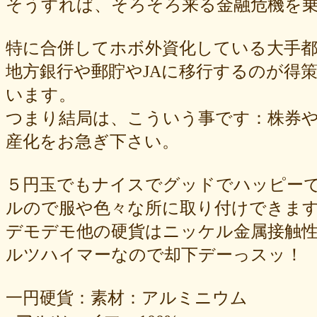
そうすれば、そろそろ来る金融危機を乗
特に合併してホボ外資化している大手都
地方銀行や郵貯やJAに移行するのが得
います。
つまり結局は、こういう事です：株券
産化をお急ぎ下さい。
５円玉でもナイスでグッドでハッピーでラ
ルので服や色々な所に取り付けできま
デモデモ他の硬貨はニッケル金属接触
ルツハイマーなので却下デーっスッ！
一円硬貨：素材：アルミニウム