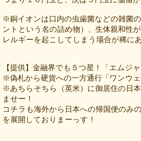
※銅イオンは口内の虫歯菌などの雑菌
ントという名の詰め物）、生体親和性
レルギーを起こしてしまう場合が稀に
【提供】金融界でも５つ星！「エムジ
※偽札から硬貨への一方通行「ワンウ
※あちらそちら（英米）に御居住の日
ませー！
コチラも海外から日本への帰国便のみ
を展開しておりまーっす！