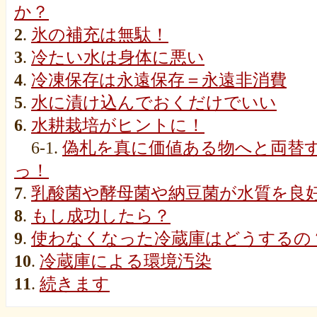
か？
2
.
氷の補充は無駄！
3
.
冷たい水は身体に悪い
4
.
冷凍保存は永遠保存＝永遠非消費
5
.
水に漬け込んでおくだけでいい
6
.
水耕栽培がヒントに！
6-1.
偽札を真に価値ある物へと両替
っ！
7
.
乳酸菌や酵母菌や納豆菌が水質を良
8
.
もし成功したら？
9
.
使わなくなった冷蔵庫はどうするの
10
.
冷蔵庫による環境汚染
11
.
続きます