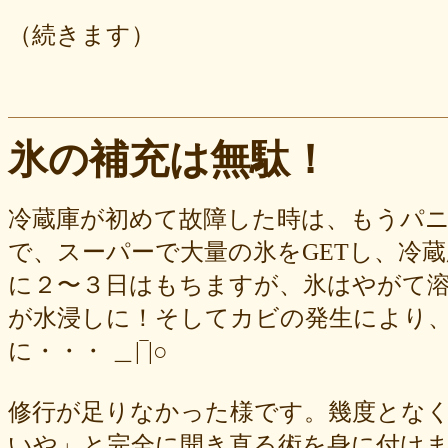
（続きます）
氷の補充は無駄！
冷蔵庫が初めて故障した時は、もうパ
で、スーパーで大量の氷をGETし、冷
に２〜３日はもちますが、氷はやがて
が水浸しに！そしてカビの発生により
に・・・ ＿|‾|○
修行が足りなかった様です。幾度とな
いや」と完全に開き直る術を身に付け