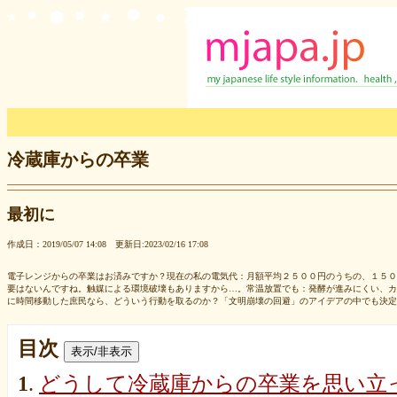
冷蔵庫からの卒業
最初に
作成日：2019/05/07 14:08 更新日:2023/02/16 17:08
電子レンジからの卒業はお済みですか？現在の私の電気代：月額平均２５００円のうちの、１５０
要はないんですね。触媒による環境破壊もありますから…。常温放置でも：発酵が進みにくい、カ
に時間移動した庶民なら、どういう行動を取るのか？「文明崩壊の回避」のアイデアの中でも決定
目次
表示/非表示
1
.
どうして冷蔵庫からの卒業を思い立