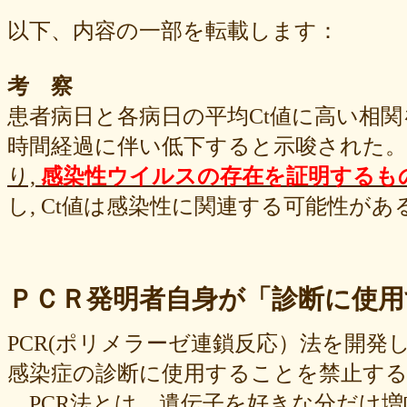
以下、内容の一部を転載します：
考 察
患者病日と各病日の平均Ct値に高い相関
時間経過に伴い低下すると示唆された。
り,
感染性ウイルスの存在を証明するも
し, Ct値は感染性に関連する可能性があ
ＰＣＲ発明者自身が「診断に使用
PCR(ポリメラーゼ連鎖反応）法を開
感染症の診断に使用することを禁止する遺
PCR法とは、遺伝子を好きな分だけ増