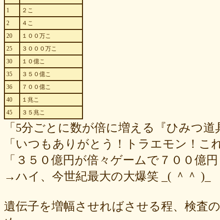
1
２こ
2
４こ
20
１００万こ
25
３０００万こ
30
１０億こ
35
３５０億こ
36
７００億こ
40
１兆こ
45
３５兆こ
「5分ごとに数が倍に増える『ひみつ道具
「いつもありがとう！トラエモン！こ
「３５０億円が倍々ゲームで７００億円
→ハイ、今世紀最大の大爆笑 _( ＾＾ )_
遺伝子を増幅させればさせる程、検査