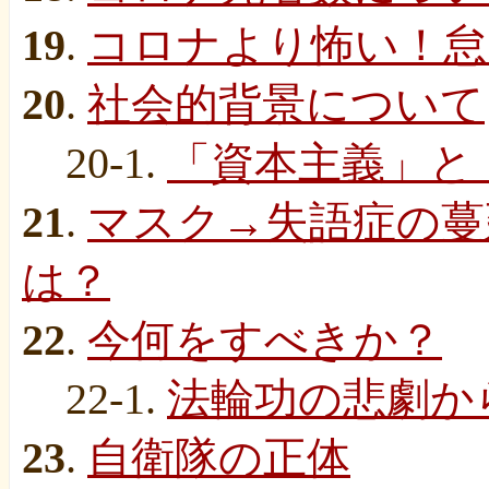
19
.
コロナより怖い！怠
20
.
社会的背景について
20-1.
「資本主義」と
21
.
マスク→失語症の蔓
は？
22
.
今何をすべきか？
22-1.
法輪功の悲劇か
23
.
自衛隊の正体