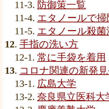
11-3.
防御策一覧
11-4.
エタノールで掃
11-5.
エタノール殺菌
12
.
手指の洗い方
12-1.
常に手袋を着用
13
.
コロナ関連の新発見
13-1.
広島大学
13-2.
奈良県立医科大