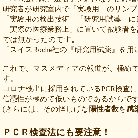
研究者が研究室内で「実験用」のサンプ
「実験用の検出技術」「研究用試薬」に
「実際の医療業務上」に置いて被験者を
では無かったのです。
「スイスRoche社の『研究用試薬』を用
これで、マスメディアの報道が、極め
す。
コロナ検出に採用されているPCR検査
信憑性が極めて低いものであるからで
(さらには、その怪しげな
陽性者数
を
感
ＰＣＲ検査法にも要注意！