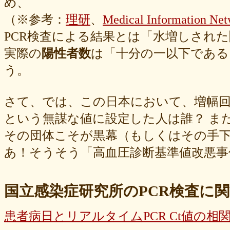
め、
（※参考：
理研
、
Medical Information Net
PCR検査による結果とは「水増しされた
実際の
陽性者数
は「十分の一以下であ
う。
さて、では、この日本において、増幅回
という無謀な値に設定した人は誰？ ま
その団体こそが黒幕（もしくはその手
あ！そうそう「高血圧診断基準値改悪事
国立感染症研究所のPCR検査に
患者病日とリアルタイムPCR Ct値の相