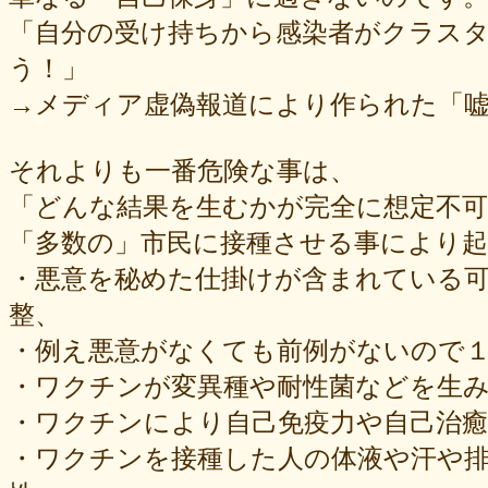
「自分の受け持ちから感染者がクラス
う！」
→メディア虚偽報道により作られた「
それよりも一番危険な事は、
「どんな結果を生むかが完全に想定不
「多数の」市民に接種させる事により
・悪意を秘めた仕掛けが含まれている可
整、
・例え悪意がなくても前例がないので
・ワクチンが変異種や耐性菌などを生
・ワクチンにより自己免疫力や自己治
・ワクチンを接種した人の体液や汗や