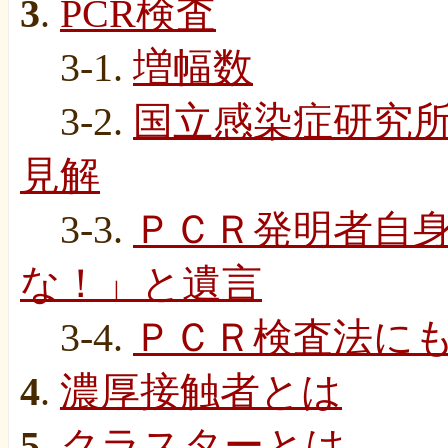
3
.
PCR検査
3-1.
増幅数
3-2.
国立感染症研究所
見解
3-3.
ＰＣＲ発明者自
な！」と遺言
3-4.
ＰＣＲ検査法に
4
.
濃厚接触者とは
5
.
クラスターとは