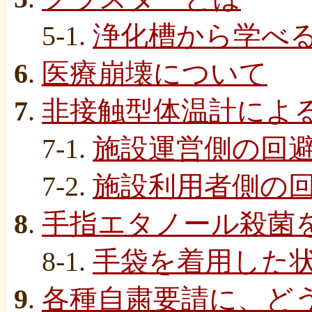
5-1.
浄化槽から学べ
6
.
医療崩壊について
7
.
非接触型体温計によ
7-1.
施設運営側の回
7-2.
施設利用者側の
8
.
手指エタノール殺菌
8-1.
手袋を着用した
9
.
各種自粛要請に、ど