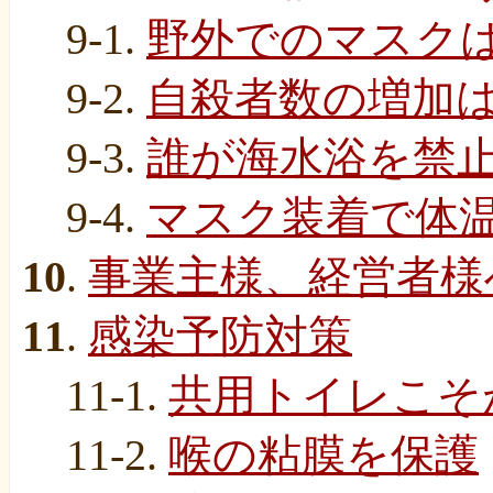
9-1.
野外でのマスク
9-2.
自殺者数の増加
9-3.
誰が海水浴を禁
9-4.
マスク装着で体
10
.
事業主様、経営者様
11
.
感染予防対策
11-1.
共用トイレこそ
11-2.
喉の粘膜を保護