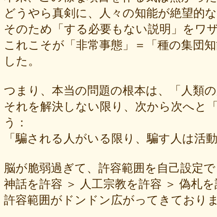
どうやら真剣に、人々の知能が絶望的
そのため「する必要もない説明」をワ
これこそが「非常事態」＝「種の集団知
した。
つまり、本当の問題の根本は、「人類
それを解決しない限り、次から次へと
う：
「騙される人がいる限り、騙す人は活
脳が脆弱過ぎて、許容範囲を自己設定で
神話を許容 ＞ 人工宗教を許容 ＞ 偽札を
許容範囲がドンドン広がってきており