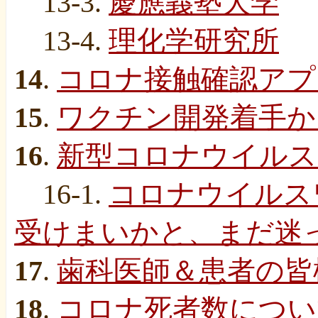
13-3.
慶應義塾大学
13-4.
理化学研究所
14
.
コロナ接触確認アプリ
15
.
ワクチン開発着手か
16
.
新型コロナウイルス
16-1.
コロナウイルス
受けまいかと、まだ迷
17
.
歯科医師＆患者の皆
18
.
コロナ死者数につい