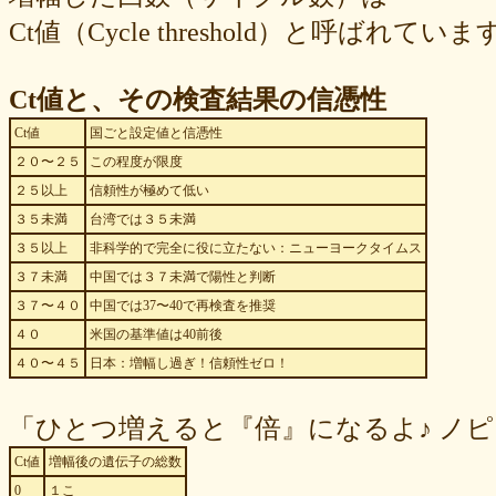
Ct値（Cycle threshold）と呼ばれていま
Ct値と、その検査結果の信憑性
Ct値
国ごと設定値と信憑性
２０〜２５
この程度が限度
２５以上
信頼性が極めて低い
３５未満
台湾では３５未満
３５以上
非科学的で完全に役に立たない：ニューヨークタイムス
３７未満
中国では３７未満で陽性と判断
３７〜４０
中国では37〜40で再検査を推奨
４０
米国の基準値は40前後
４０〜４５
日本：増幅し過ぎ！信頼性ゼロ！
「ひとつ増えると『倍』になるよ♪ ノピ
Ct値
増幅後の遺伝子の総数
0
１こ