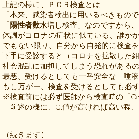
上記の様に、ＰＣＲ検査とは
「本来、感染者検出に用いるべきもの
「
陽性者数
水増し検査」なのですから、
体調がコロナの症状に似ている、誰か
でもない限り、自分から自発的に検査
下手に受診すると（コロナを拡散した
社会混乱に加担してしまう恐れがある
最悪、受けるとしても一番安全な「唾液
もし万が一、検査を受けるとしても必
※検査前には必ず医師から検査時の「C
前述の様に、Ct値が高ければ高い程、
（続きます）