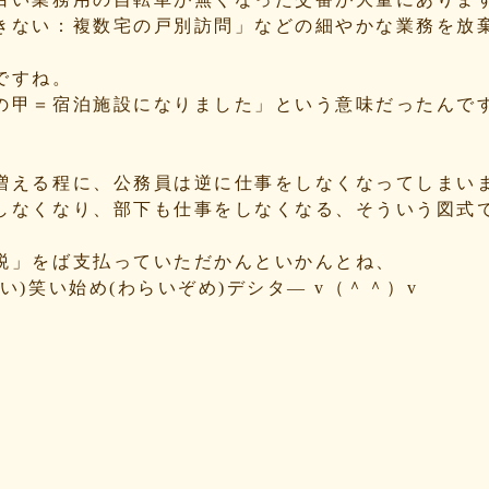
きない：複数宅の戸別訪問」などの細やかな業務を放
ですね。
の甲＝宿泊施設になりました」という意味だったんで
。
増える程に、公務員は逆に仕事をしなくなってしまい
しなくなり、部下も仕事をしなくなる、そういう図式
税」をば支払っていただかんといかんとね、
)笑い始め(わらいぞめ)デシタ— v（＾＾）v