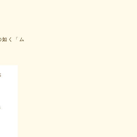
の如く「ム
事
し
影
て