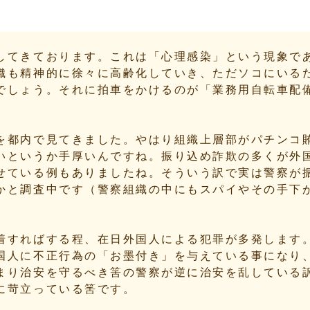
してきております。これは「心理感染」という現象で
織も精神的に徐々に高齢化していき、ただソコにいる
でしょう。それに拍車をかけるのが「業務用自転車配
を都内で見てきました。やはり組織上層部がパチンコ
いというか手厚いんですね。振り込め詐欺の多くが外
せている例もありましたね。そういう訳で実は警察が
かと調査中です（警察組織の中にもスパイやその手下
着すればする程、在日外国人による犯罪が多発します
国人に不正行為の「お墨付き」を与えている事になり
まり治安を守るべき筈の警察が逆に治安を乱している
に苛立っている筈です。