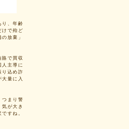
あり、年齢
だけで殆ど
備の放棄」
賄賂で買収
国人主導に
振り込め詐
が大量に入
。つまり警
、気が大き
訳ですね。