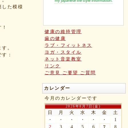
棄した模様
す！
健康の維持管理
歯の健康
ラブ・フィットネス
ます。
ヨガ・スタイル
です：
ネット音楽教室
リンク
ご意見 ご要望 ご質問
カレンダー
今月のカレンダーです
2026年8月7日(金)
日
月
火
水
木
金
土
・
・
・
・
・
・
1
2
3
4
5
6
8
7