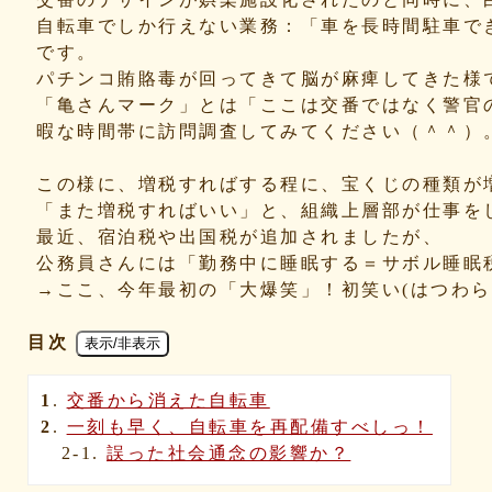
自転車でしか行えない業務：「車を長時間駐車で
です。
パチンコ賄賂毒が回ってきて脳が麻痺してきた様
「亀さんマーク」とは「ここは交番ではなく警官
暇な時間帯に訪問調査してみてください（＾＾）
この様に、増税すればする程に、宝くじの種類が
「また増税すればいい」と、組織上層部が仕事を
最近、宿泊税や出国税が追加されましたが、
公務員さんには「勤務中に睡眠する＝サボル睡眠
→ここ、今年最初の「大爆笑」！初笑い(はつわらい
目次
表示/非表示
1
.
交番から消えた自転車
2
.
一刻も早く、自転車を再配備すべしっ！
2-1.
誤った社会通念の影響か？