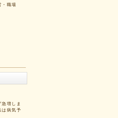
営・職場
ず急増しま
転は病気予