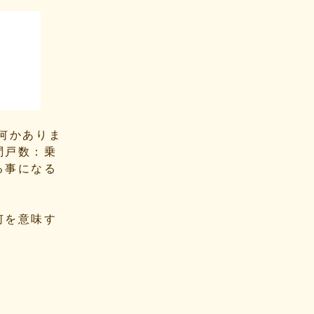
何かありま
問戸数：乗
る事になる
何を意味す