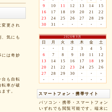
9
10
11
12
13
14
15
16
17
18
19
20
21
22
23
24
25
26
27
28
29
30
31
・
・
・
・
・
に変更され
2026年9月
別、気にも
日
月
火
水
木
金
土
・
・
1
2
3
4
5
6
7
8
9
10
11
12
事には奇妙
13
14
15
16
17
18
19
20
21
22
23
24
25
26
27
28
29
30
・
・
・
一台も自転
・
・
・
・
・
・
・
自転車が破
れます。
スマートフォン・携帯サイト
パソコン・携帯・スマートフォン
いずれでも閲覧可能です。端末に