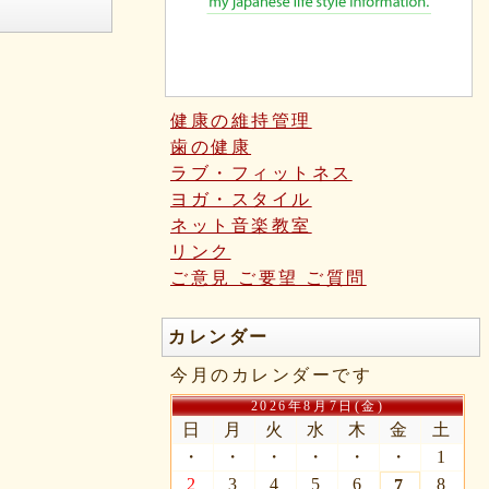
健康の維持管理
歯の健康
ラブ・フィットネス
ヨガ・スタイル
ネット音楽教室
リンク
ご意見 ご要望 ご質問
カレンダー
今月のカレンダーです
2026年8月7日(金)
日
月
火
水
木
金
土
・
・
・
・
・
・
1
2
3
4
5
6
8
7